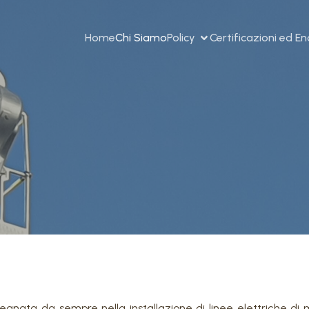
Home
Chi Siamo
Policy
Certificazioni ed E
mpegnata da sempre nella installazione di linee elettriche di