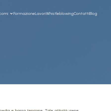
ncomi
Formazione
Lavori
Whistleblowing
Contatti
Blog
 media e bassa tensione. Tale attività viene