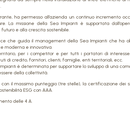
.
irante, ha permesso all’azienda un continuo incremento oc
e. La missione della Sea Impianti è supportata dall’ope
futuro e alla crescita sostenibile.
la luce che guida il management della Sea Impianti che ha ob
ce moderna e innovativa.
rritorio, per i competitor e per tutti i portatori di interes
i di credito, fornitori, clienti, famiglie, enti territoriali, ecc.
Impianti è determinata per supportare lo sviluppo di una comu
essere della collettività.
con il massimo punteggio (tre stelle), la certificazione dei s
Sostenibilità ESG con AAA.
imento delle 4 A.